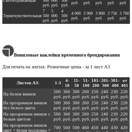
Светоотражающая
500
000
500
руб.
руб.
руб.
руб.
руб.
руб.
руб.
руб.
7
5
4
4 000
3 900
3 800
3 750
3 700
Термочувствительная
500
000
500
руб.
руб.
руб.
руб.
руб.
руб.
руб.
руб.
Виниловые наклейки временного брендирования
Для печать на зонтах. Розничные цены - за 1 лист А3
4-
11-
51-
101-
201-
301-
от
Листов А3:
1-3
10
50
100
200
300
400
401
500
360
300
260
250
240
230
220
На белом виниле
руб.
руб.
руб.
руб.
руб.
руб.
руб.
руб.
На прозрачном виниле
500
360
300
260
250
240
230
220
без белого цвета
руб.
руб.
руб.
руб.
руб.
руб.
руб.
руб.
На прозрачном виниле с
500
360
300
260
250
240
230
220
белым цветом
руб.
руб.
руб.
руб.
руб.
руб.
руб.
руб.
На прозрачном виниле
700
560
500
460
450
440
430
420
цвет + белая подложка +