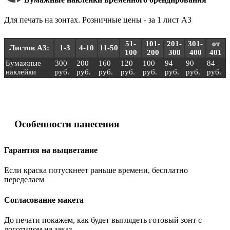
Для печать на зонтах. Розничные цены - за 1 лист А3
51-
101-
201-
301-
от
Листов А3:
1-3
4-10
11-50
100
200
300
400
401
Бумажные
300
200
160
120
100
94
90
84
наклейки
руб.
руб.
руб.
руб.
руб.
руб.
руб.
руб.
Особенности нанесения
Гарантия на выцветание
Если краска потускнеет раньше времени, бесплатно
переделаем
Согласование макета
До печати покажем, как будет выглядеть готовый зонт с
логотипом на заказ