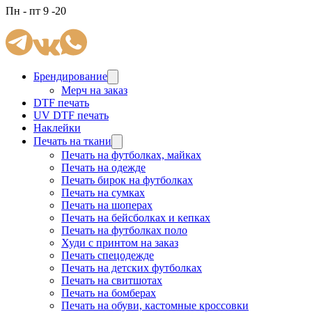
Пн - пт 9 -20
Брендирование
Мерч на заказ
DTF печать
UV DTF печать
Наклейки
Печать на ткани
Печать на футболках, майках
Печать на одежде
Печать бирок на футболках
Печать на сумках
Печать на шоперах
Печать на бейсболках и кепках
Печать на футболках поло
Худи с принтом на заказ
Печать спецодежде
Печать на детских футболках
Печать на свитшотах
Печать на бомберах
Печать на обуви, кастомные кроссовки