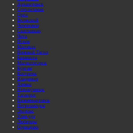
Архангельск
Стерлитамак
Орёл
Волжский
Череповец
Сыктывкар
Чита
Псков
Мытищи
Нижний Тагил
Балашиха
Магнитогорск
Курган
Кострома
Владимир
Химки
Новокузнецк
Таганрог
Нижневартовск
Петрозаводск
Энгельс
Улан-удэ
Люберцы
Одинцово