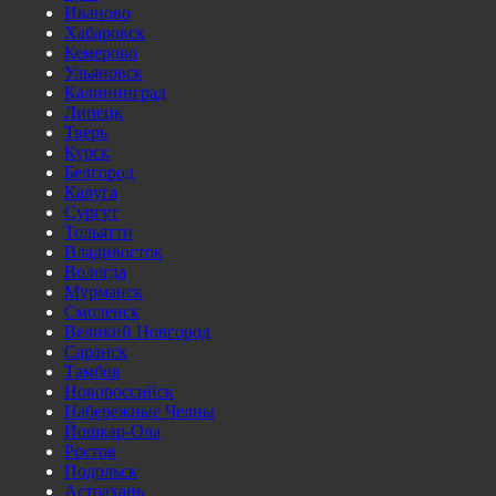
Иваново
Хабаровск
Кемерово
Ульяновск
Калининград
Липецк
Тверь
Курск
Белгород
Калуга
Сургут
Тольятти
Владивосток
Вологда
Мурманск
Смоленск
Великий Новгород
Саранск
Тамбов
Новороссийск
Набережные Челны
Йошкар-Ола
Ростов
Подольск
Астрахань