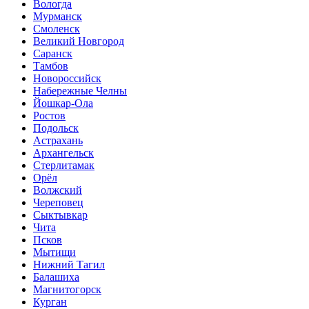
Вологда
Мурманск
Смоленск
Великий Новгород
Саранск
Тамбов
Новороссийск
Набережные Челны
Йошкар-Ола
Ростов
Подольск
Астрахань
Архангельск
Стерлитамак
Орёл
Волжский
Череповец
Сыктывкар
Чита
Псков
Мытищи
Нижний Тагил
Балашиха
Магнитогорск
Курган