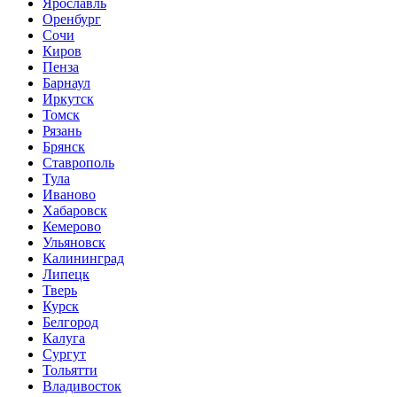
Ярославль
Оренбург
Сочи
Киров
Пенза
Барнаул
Иркутск
Томск
Рязань
Брянск
Ставрополь
Тула
Иваново
Хабаровск
Кемерово
Ульяновск
Калининград
Липецк
Тверь
Курск
Белгород
Калуга
Сургут
Тольятти
Владивосток