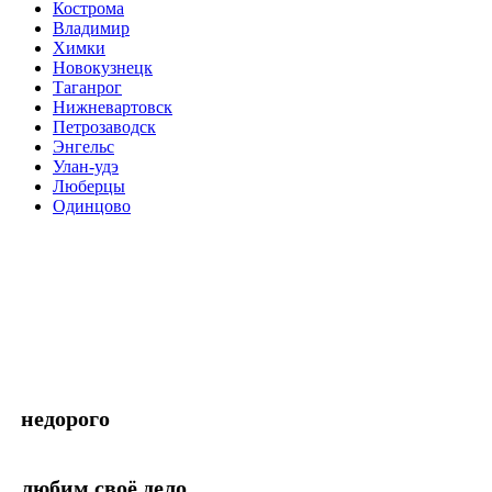
Кострома
Владимир
Химки
Новокузнецк
Таганрог
Нижневартовск
Петрозаводск
Энгельс
Улан-удэ
Люберцы
Одинцово
недорого
любим своё дело