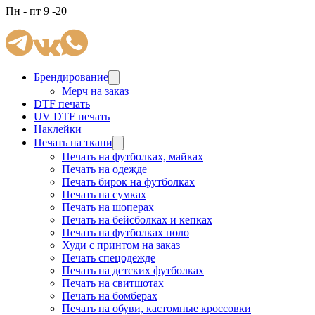
Пн - пт 9 -20
Брендирование
Мерч на заказ
DTF печать
UV DTF печать
Наклейки
Печать на ткани
Печать на футболках, майках
Печать на одежде
Печать бирок на футболках
Печать на сумках
Печать на шоперах
Печать на бейсболках и кепках
Печать на футболках поло
Худи с принтом на заказ
Печать спецодежде
Печать на детских футболках
Печать на свитшотах
Печать на бомберах
Печать на обуви, кастомные кроссовки